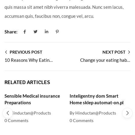
quis massa sit amet nibh viverra malesuada. Nunc sem lacus,
accumsan quis, faucibus non, congue vel, arcu.
Share:
PREVIOUS POST
NEXT POST
10 Reasons Why Eating Sea Fish is Good for Health
Change your eating habits with this organic food diet plan
RELATED ARTICLES
Sensible Medical insurance
Inteligentny dom Smart
Preparations
Home sklep automat-on.pl
By Hinductan@Products
By Hinductan@Products
0 Comments
0 Comments